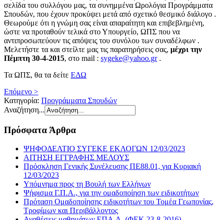
σελίδα του συλλόγου μας, τα συνημμένα Ωρολόγια Προγράμματα
Σπουδών, που έχουν προκύψει μετά από σχετικό θεσμικό διάλογο .
Θεωρούμε ότι η γνώμη σας είναι απαραίτητη και επιβεβλημένη,
ώστε να προταθούν τελικά στο Υπουργείο, ΩΠΣ που να
αντιπροσωπεύουν τις απόψεις του συνόλου των συναδέλφων .
Μελετήστε τα και στείλτε μας τις παρατηρήσεις σας,
μέχρι την
Πέμπτη 30-4-2015
, στο mail :
sygeke@yahoo.gr
.
Τα ΩΠΣ, θα τα δείτε
ΕΔΩ
Επόμενο >
Κατηγορία:
Προγράμματα Σπουδών
Αναζήτηση...
Πρόσφατα Άρθρα
ΨΗΦΟΔΕΛΤΙΟ ΣΥΓΕΚΕ ΕΚΛΟΓΩΝ 12/03/2023
ΑΙΤΗΣΗ ΕΓΓΡΑΦΗΣ ΜΕΛΟΥΣ
Πρόσκληση Γενικής Συνέλευσης ΠΕ88.01, για Κυριακή
12/03/2023
Υπόμνημα προς τη Βουλή των Ελλήνων
Ψήφισμα Γ.Π.Α., για την ομαδοποίηση των ειδικοτήτων
Πρόταση Ομαδοποίησης ειδικοτήτων του Τομέα Γεωπονίας,
Τροφίμων και Περιβάλλοντος
Αναθέσεις μαθημάτων ΕΠΑ.Λ. (ΦΕΚ 23-8-2016)