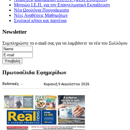
Μητρώο Ι.Ε.Π. για την Επαγγελματική Εκπαίδευση
Νέα Ωρολόγια Προγράμματα
Νέες Αναθέσεις Μαθημάτων
Σχολικοί κήποι και παρτέρια
Newsletter
Συμπληρώστε το e-mail σας για να λαμβάνετε τα νέα του Συλλόγου
Πρωτοσέλιδα Εφημερίδων